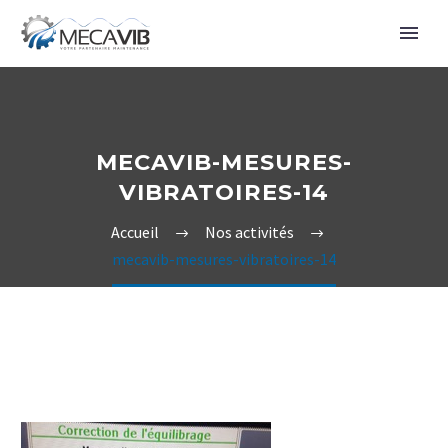
MECAVIB-MESURES-
VIBRATOIRES-14
Accueil
Nos activités
mecavib-mesures-vibratoires-14