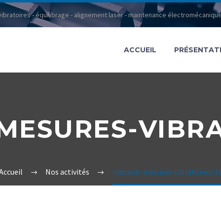
ibratoires - équilibrage - alignement laser - maintenance électromécanique
ACCUEIL
PRÉSENTAT
MESURES-VIBRA
Accueil
Nos activités
mecavib-mesures-vibratoires-1